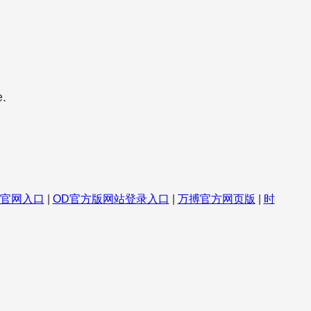
e.
。
国官网入口
|
OD官方版网站登录入口
|
万搏官方网页版
|
时